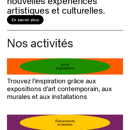
nouvelles expériences
artistiques et culturelles.
En savoir plus
Réservez votre billet
En savoir plus
Nos activités
Art et
expositions
Trouvez l'inspiration grâce aux
expositions d'art contemporain, aux
murales et aux installations
Événements
et ateliers