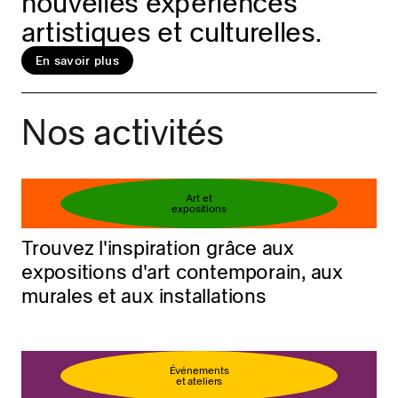
nouvelles expériences
artistiques et culturelles.
En savoir plus
Réservez votre billet
En savoir plus
Nos activités
Art et
expositions
Trouvez l'inspiration grâce aux
expositions d'art contemporain, aux
murales et aux installations
Événements
et ateliers