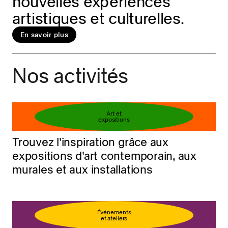
nouvelles expériences
artistiques et culturelles.
En savoir plus
Réservez votre billet
En savoir plus
Nos activités
Art et
expositions
Trouvez l'inspiration grâce aux
expositions d'art contemporain, aux
murales et aux installations
Événements
et ateliers