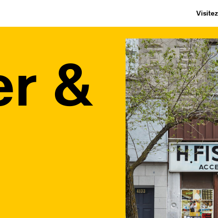
Visite
er &