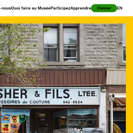
z-nous
Quoi faire au Musée
Participez
Apprendre
Donner
EN