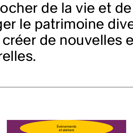
cher de la vie et de 
er le patrimoine diver
créer de nouvelles 
relles.
llet
Événements
et ateliers