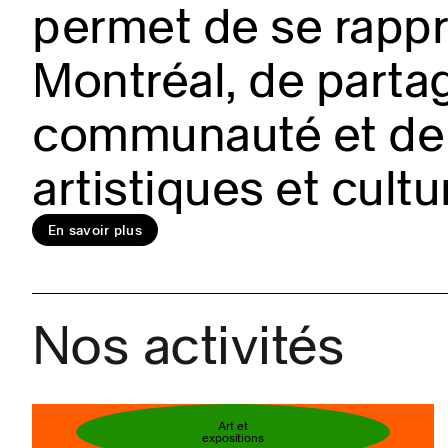
permet de se rappro
Montréal, de partag
En savoir plus
communauté et de 
artistiques et cultu
Réservez votre bi
En savoir plus
Nos activités
Art et
expositions