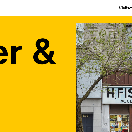
Visite
er &