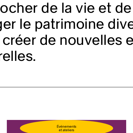
cher de la vie et de 
er le patrimoine diver
créer de nouvelles 
relles.
llet
Événements
et ateliers