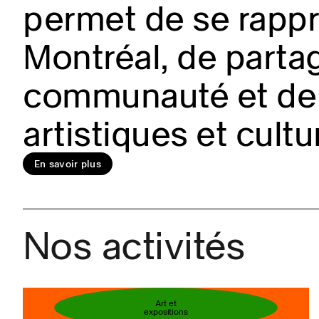
permet de se rappro
Montréal, de partag
En savoir plus
communauté et de 
artistiques et cultu
Réservez votre bi
En savoir plus
Nos activités
Art et
expositions