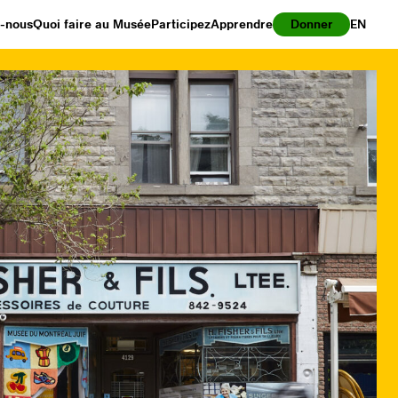
z-nous
Quoi faire au Musée
Participez
Apprendre
Donner
EN