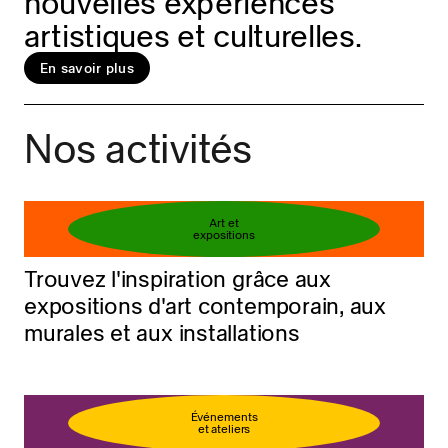
nouvelles expériences
artistiques et culturelles.
En savoir plus
Réservez votre billet
En savoir plus
Nos activités
Art et
expositions
Trouvez l'inspiration grâce aux
expositions d'art contemporain, aux
murales et aux installations
Événements
et ateliers