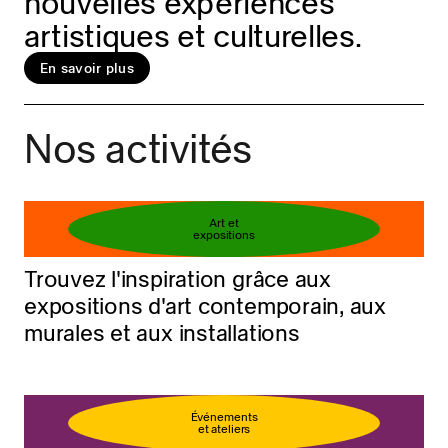
nouvelles expériences
artistiques et culturelles.
En savoir plus
Réservez votre billet
En savoir plus
Nos activités
Art et
expositions
Trouvez l'inspiration grâce aux
expositions d'art contemporain, aux
murales et aux installations
Événements
et ateliers