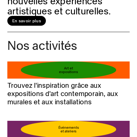
nouvelles expériences
artistiques et culturelles.
En savoir plus
Réservez votre billet
En savoir plus
Nos activités
Art et
expositions
Trouvez l'inspiration grâce aux
expositions d'art contemporain, aux
murales et aux installations
Événements
et ateliers