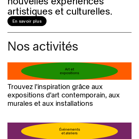
nouvelles expériences
artistiques et culturelles.
En savoir plus
Réservez votre billet
En savoir plus
Nos activités
Art et
expositions
Trouvez l'inspiration grâce aux
expositions d'art contemporain, aux
murales et aux installations
Événements
et ateliers