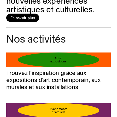
nouvelles expériences
artistiques et culturelles.
En savoir plus
Réservez votre billet
En savoir plus
Nos activités
Art et
expositions
Trouvez l'inspiration grâce aux
expositions d'art contemporain, aux
murales et aux installations
Événements
et ateliers