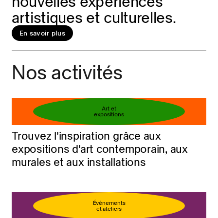
nouvelles expériences
artistiques et culturelles.
En savoir plus
Réservez votre billet
En savoir plus
Nos activités
Art et
expositions
Trouvez l'inspiration grâce aux
expositions d'art contemporain, aux
murales et aux installations
Événements
et ateliers