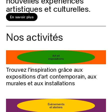
nouvelles expériences
artistiques et culturelles.
En savoir plus
Réservez votre billet
En savoir plus
Nos activités
Art et
expositions
Trouvez l'inspiration grâce aux
expositions d'art contemporain, aux
murales et aux installations
Événements
et ateliers