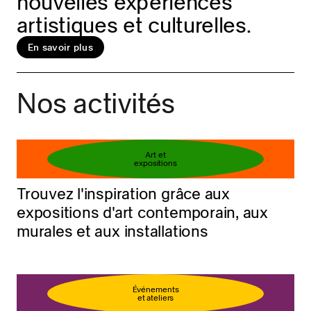
nouvelles expériences
artistiques et culturelles.
En savoir plus
Réservez votre billet
En savoir plus
Nos activités
Art et
expositions
Trouvez l'inspiration grâce aux
expositions d'art contemporain, aux
murales et aux installations
Événements
et ateliers