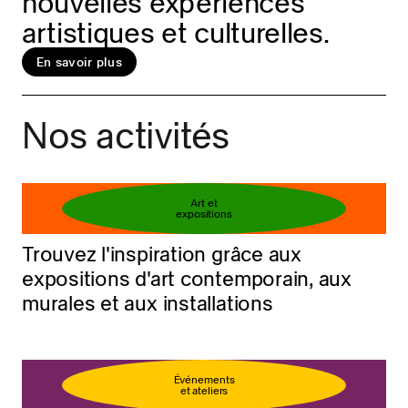
nouvelles expériences
artistiques et culturelles.
En savoir plus
Réservez votre billet
En savoir plus
Nos activités
Art et
expositions
Trouvez l'inspiration grâce aux
expositions d'art contemporain, aux
murales et aux installations
Événements
et ateliers