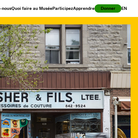
z-nous
Quoi faire au Musée
Participez
Apprendre
Donner
EN