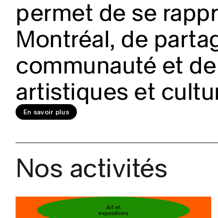
permet de se rappro
Montréal, de partag
En savoir plus
communauté et de 
artistiques et cultu
Réservez votre bi
En savoir plus
Nos activités
Art et
expositions