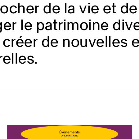
cher de la vie et de 
er le patrimoine diver
créer de nouvelles 
relles.
llet
Événements
et ateliers