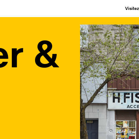
Visite
er &