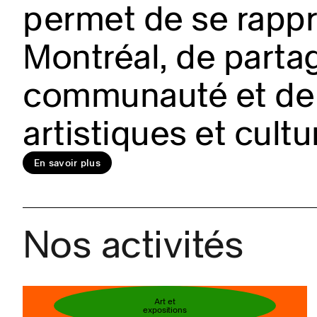
permet de se rappro
Montréal, de partag
En savoir plus
communauté et de 
artistiques et cultu
Réservez votre bi
En savoir plus
Nos activités
Art et
expositions