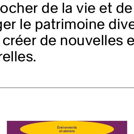
cher de la vie et de 
er le patrimoine diver
créer de nouvelles 
relles.
llet
Événements
et ateliers