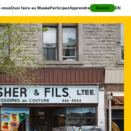
z-nous
Quoi faire au Musée
Participez
Apprendre
Donner
EN