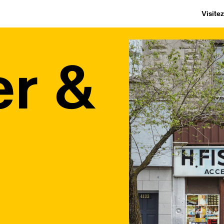
Visite
er &