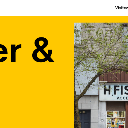
Visite
er &