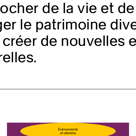
cher de la vie et de 
er le patrimoine diver
créer de nouvelles 
relles.
llet
Événements
et ateliers