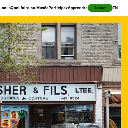
z-nous
Quoi faire au Musée
Participez
Apprendre
Donner
EN