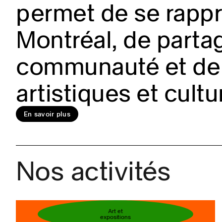
permet de se rappro
Montréal, de partag
En savoir plus
communauté et de 
artistiques et cultu
Réservez votre bi
En savoir plus
Nos activités
Art et
expositions