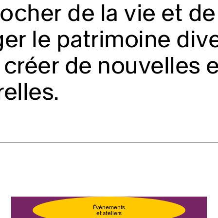
cher de la vie et de 
er le patrimoine diver
créer de nouvelles 
relles.
llet
Événements
et ateliers