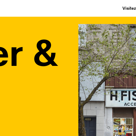
Visite
er &