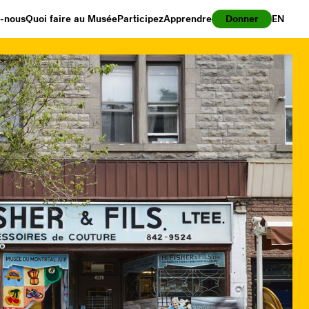
z-nous
Quoi faire au Musée
Participez
Apprendre
Donner
EN