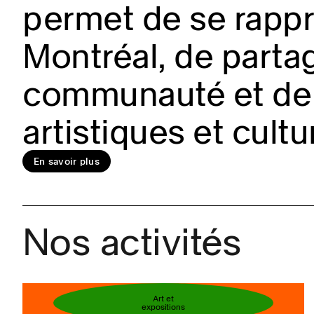
permet de se rappro
Montréal, de partag
En savoir plus
communauté et de 
artistiques et cultu
Réservez votre bi
En savoir plus
Nos activités
Art et
expositions