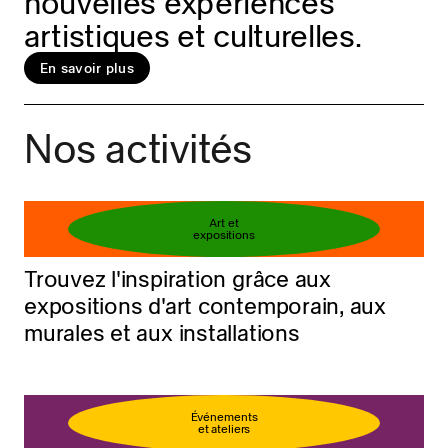
nouvelles expériences
artistiques et culturelles.
En savoir plus
Réservez votre billet
En savoir plus
Nos activités
Art et
expositions
Trouvez l'inspiration grâce aux
expositions d'art contemporain, aux
murales et aux installations
Événements
et ateliers