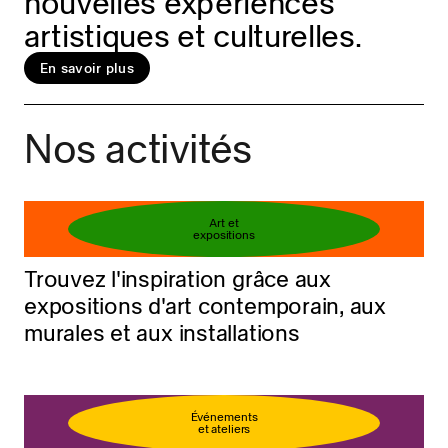
nouvelles expériences
artistiques et culturelles.
En savoir plus
Réservez votre billet
En savoir plus
Nos activités
Art et
expositions
Trouvez l'inspiration grâce aux
expositions d'art contemporain, aux
murales et aux installations
Événements
et ateliers