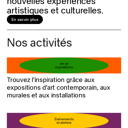
nouvelles expériences
artistiques et culturelles.
En savoir plus
Réservez votre billet
En savoir plus
Nos activités
Art et
expositions
Trouvez l'inspiration grâce aux
expositions d'art contemporain, aux
murales et aux installations
Événements
et ateliers