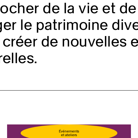
cher de la vie et de 
er le patrimoine diver
créer de nouvelles 
relles.
llet
Événements
et ateliers