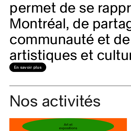
permet de se rappro
Montréal, de partag
En savoir plus
communauté et de 
artistiques et cultu
Réservez votre bi
En savoir plus
Nos activités
Art et
expositions