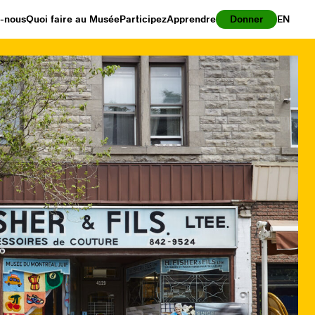
z-nous
Quoi faire au Musée
Participez
Apprendre
Donner
EN