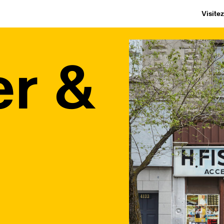
Visite
er &