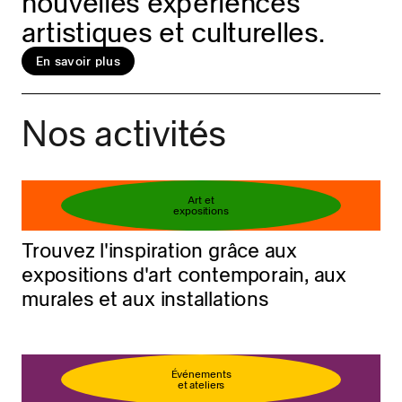
nouvelles expériences
artistiques et culturelles.
En savoir plus
Réservez votre billet
En savoir plus
Nos activités
Art et
expositions
Trouvez l'inspiration grâce aux
expositions d'art contemporain, aux
murales et aux installations
Événements
et ateliers