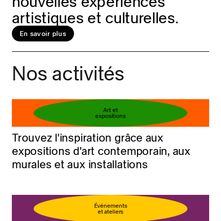
nouvelles expériences
artistiques et culturelles.
En savoir plus
Réservez votre billet
En savoir plus
Nos activités
Art et
expositions
Trouvez l'inspiration grâce aux
expositions d'art contemporain, aux
murales et aux installations
Événements
et ateliers