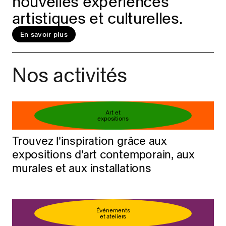
nouvelles expériences
artistiques et culturelles.
En savoir plus
Réservez votre billet
En savoir plus
Nos activités
Art et
expositions
Trouvez l'inspiration grâce aux
expositions d'art contemporain, aux
murales et aux installations
Événements
et ateliers