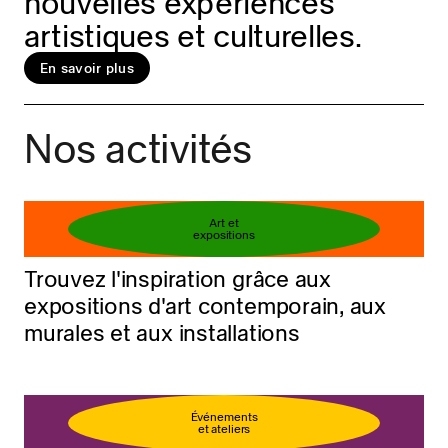
nouvelles expériences
artistiques et culturelles.
En savoir plus
Réservez votre billet
En savoir plus
Nos activités
Art et
expositions
Trouvez l'inspiration grâce aux
expositions d'art contemporain, aux
murales et aux installations
Événements
et ateliers